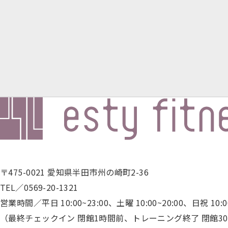
営業
時
間・
アク
セス
ス
タ
ッ
フ
紹
介
入
会
案
内
再
入
会
〒475-0021 愛知県半田市州の崎町2-36
登
録
TEL／0569-20-1321
会
営業時間／平日 10:00~23:00、土曜 10:00~20:00、日祝 10:00
社
概
（最終チェックイン 閉館1時間前、トレーニング終了 閉館3
要