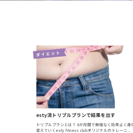
設
案
内
リ
ラ
ッ
ク
ス
ダイエット
エ
リ
ア
料
金
に
つ
い
esty流トリプルプランで結果を出す
て
トリプルプランとは？ 6か月間で無理なく効率よく身
レッ
変えていくesty fitness clubオリジナルのトレーニ...