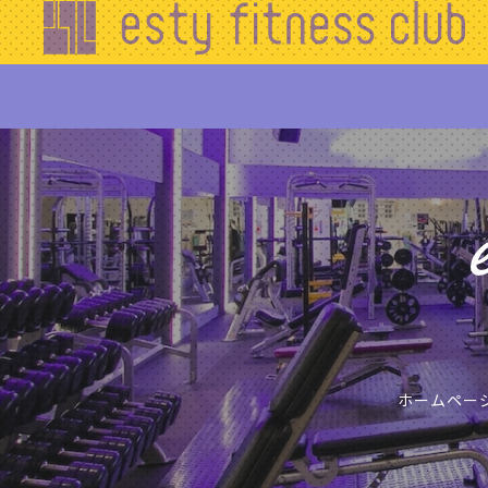
エステ
ィフィ
ットネ
ス
HOME
初
め
て
の
ホームペー
方
へ
施