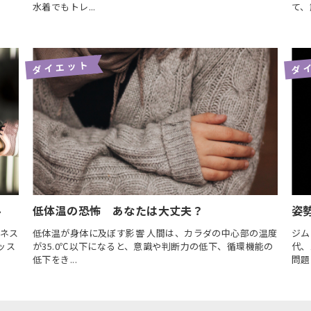
水着でもトレ...
て、
ダイエット
ダ
ル
低体温の恐怖 あなたは大丈夫？
姿
トネス
低体温が身体に及ぼす影響 人間は、カラダの中心部の温度
ジム
ッス
が35.0℃以下になると、意識や判断力の低下、循環機能の
代、
低下をき...
問題