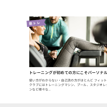
ス
ン・
プロ
グラ
筋トレ
ム
パ
ー
ソ
ナ
ル
ト
レ
トレーニングが初めての方にこそパーソナ
ー
ニ
使い方がわからない・自己流の方がほとんど フィッ
クラブにはトレーニングマシン、プール、スタジオレ
ン
ンなど様々な...
グ