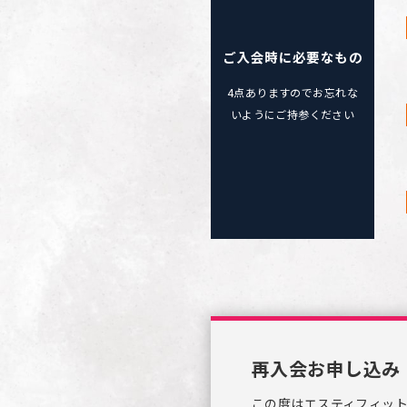
営業
時
間・
アク
ご入会時に必要なもの
セス
ス
4点ありますのでお忘れな
タ
いようにご持参ください
ッ
フ
紹
介
入
会
案
内
再
入
会
登
録
会
再入会お申し込み
社
概
要
この度はエスティフィッ