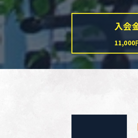
ス
ン・
プロ
入会
グラ
ム
パ
11,00
ー
ソ
ナ
ル
ト
レ
ー
ニ
ン
グ