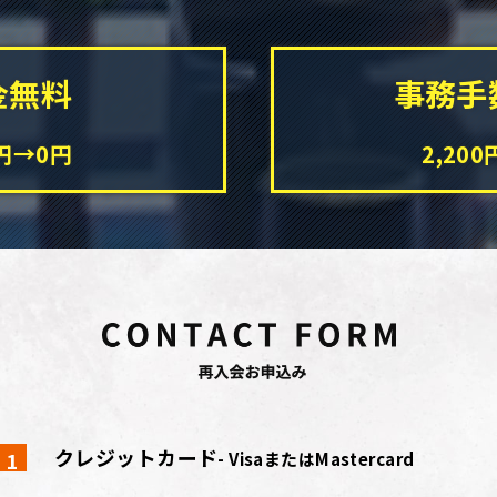
金無料
事務手
0円→0円
2,20
クレジットカード
- VisaまたはMastercard