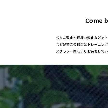
設
案
内
リ
Come b
ラ
ッ
ク
様々な理由や環境の変化などでト
ス
など是非この機会にトレーニン
エ
スタッフ一同心よりお待ちして
リ
ア
料
金
に
つ
い
て
レッ