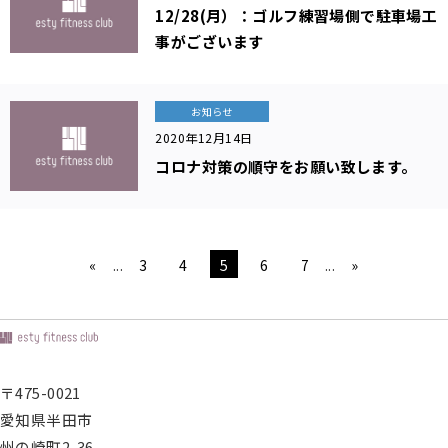
12/28(月）：ゴルフ練習場側で駐車場工
紹
介
事がございます
入
会
案
内
お知らせ
再
2020年12月14日
入
コロナ対策の順守をお願い致します。
会
登
録
会
社
概
«
...
3
4
5
6
7
...
»
要
プ
ラ
イ
バ
シ
〒475-0021
ー
ポ
愛知県半田市
リ
州の崎町2-36