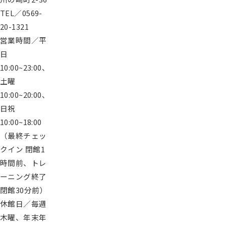
シ
TEL／0569-
ー
お
20-1321
問
営業時間／平
い
合
日
わ
10:00~23:00、
せ
土曜
10:00~20:00、
日祝
無
10:00~18:00
料
（最終チェッ
施
設
クイン 閉館1
見
時間前、トレ
学
ーニング終了
予
閉館30分前）
約
休館日／毎週
木曜、年末年
会