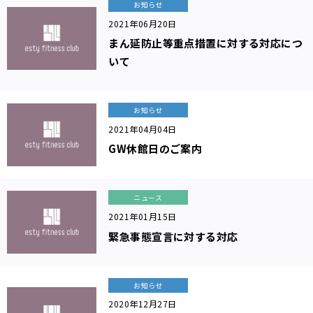
パ
お知らせ
ー
2021年06月20日
ソ
まん延防止等重点措置に対する対応につ
ナ
いて
ル
ト
レ
お知らせ
ー
2021年04月04日
ニ
GW休館日のご案内
ン
グ
ニュース
営業
2021年01月15日
時
間・
緊急事態宣言に対する対応
アク
セス
ス
タ
お知らせ
ッ
2020年12月27日
フ