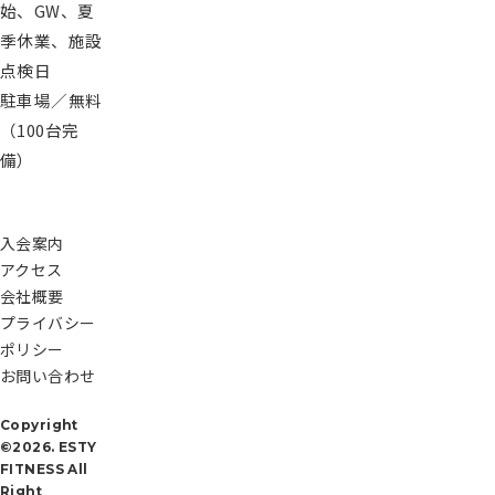
始、GW、夏
員
季休業、施設
様
点検日
専
用
駐車場／無料
レ
（100台完
ッ
備）
ス
ン
予
入会案内
約
アクセス
会社概要
入
プライバシー
会
ポリシー
申
お問い合わせ
し
込
Copyright
み
©2026. ESTY
FITNESS All
Right