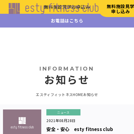
無料施設見
無料施設見学お申込み
申し込み
お電話はこちら
エステ
ィフィ
ットネ
ス
HOME
初
INFORMATION
め
お知らせ
て
の
方
エスティフィットネスHOME
お知らせ
へ
施
設
ニュース
案
2021年08月28日
内
安全・安心 esty fitness club
リ