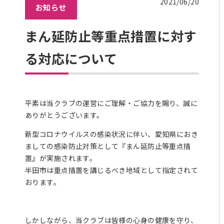
2021/06/20
お知らせ
ラ
ッ
ク
まん延防止等重点措置に対す
ス
る対応について
エ
リ
ア
料
金
平素は当クラブの運営にご理解・ご協力を賜り、誠に
に
ありがとうございます。
つ
新型コロナウイルスの感染状況に伴い、愛知県におき
い
ましての感染防止対策として『まん延防止等重点措
て
置』が実施されます。
レッ
半田市は重点措置を講じるべき地域として指定されて
ス
ン・
おります。
プロ
グラ
ム
しかしながら、当クラブは皆様の心身の健康を守り、