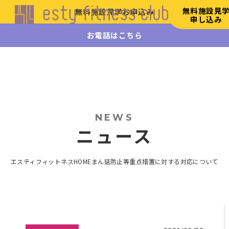
無料施設見
無料施設見学お申込み
申し込み
お電話はこちら
エステ
ィフィ
ットネ
ス
HOME
初
NEWS
め
ニュース
て
の
方
エスティフィットネスHOME
まん延防止等重点措置に対する対応について
へ
施
設
案
内
リ