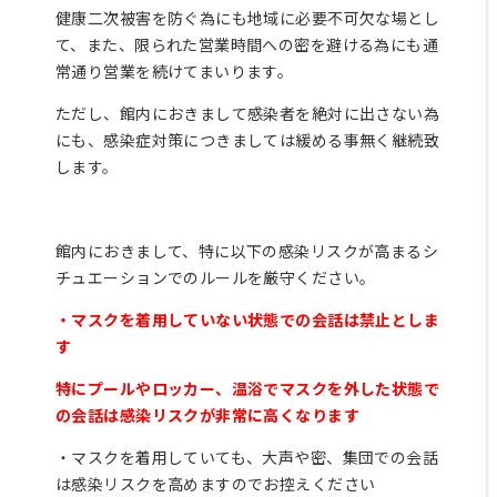
パ
健康二次被害を防ぐ為にも地域に必要不可欠な場とし
ー
て、また、限られた営業時間への密を避ける為にも通
ソ
常通り営業を続けてまいります。
ナ
ル
ただし、館内におきまして感染者を絶対に出さない為
ト
にも、感染症対策につきましては緩める事無く継続致
レ
します。
ー
ニ
ン
館内におきまして、特に以下の感染リスクが高まるシ
グ
チュエーションでのルールを厳守ください。
・マスクを着用していない状態での会話は禁止としま
営業
す
時
間・
特にプールやロッカー、温浴でマスクを外した状態で
アク
セス
の会話は感染リスクが非常に高くなります
ス
タ
・マスクを着用していても、大声や密、集団での会話
ッ
は感染リスクを高めますのでお控えください
フ