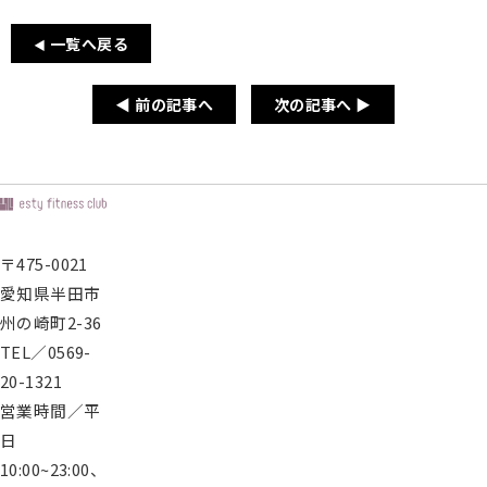
シ
ー
一覧へ戻る
◀
お
問
い
◀ 前の記事へ
次の記事へ ▶
合
わ
せ
無
〒475-0021
料
愛知県半田市
施
設
州の崎町2-36
見
TEL／0569-
学
20-1321
予
営業時間／平
約
日
10:00~23:00、
会