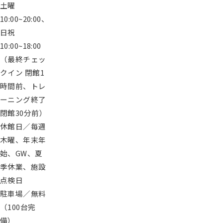
土曜
員
10:00~20:00、
様
日祝
専
用
10:00~18:00
レ
（最終チェッ
ッ
クイン 閉館1
ス
時間前、トレ
ン
ーニング終了
予
閉館30分前）
約
休館日／毎週
木曜、年末年
入
始、GW、夏
会
申
季休業、施設
し
点検日
込
駐車場／無料
み
（100台完
備）