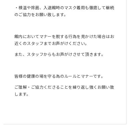
紹
・検温や除菌、入退館時のマスク着用も徹底して継続
介
のご協力をお願い致します。
入
会
案
内
館内においてマナーを脱する行為を見かけた場合はお
再
近くのスタッフまでお声がけください。
入
会
また、スタッフからもお声がけさせて頂きます。
登
録
会
社
皆様の健康の場を守る為のルールとマナーです。
概
要
ご理解・ご協力くださることを繰り返し強くお願い致
プ
ラ
します。
イ
バ
シ
ー
ポ
リ