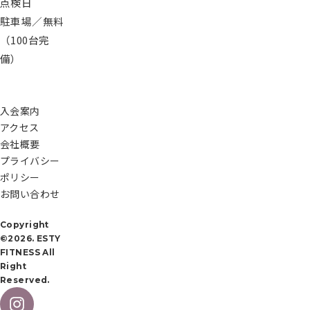
点検日
シ
ー
駐車場／無料
お
（100台完
問
い
備）
合
わ
せ
入会案内
アクセス
会社概要
無
プライバシー
料
ポリシー
施
お問い合わせ
設
見
Copyright
学
©2026. ESTY
予
FITNESS All
約
Right
Reserved.
会