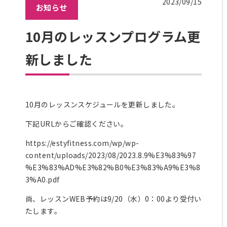
2023/09/15
お知らせ
ラ
ッ
ク
10月のレッスンプログラム更
ス
新しました
エ
リ
ア
料
金
10月のレッスンスケジュールを更新しました。
に
下記URLからご確認ください。
つ
い
https://estyfitness.com/wp/wp-
て
content/uploads/2023/08/2023.8.9%E3%83%97
レッ
%E3%83%AD%E3%82%B0%E3%83%A9%E3%8
ス
3%A0.pdf
ン・
プロ
尚、レッスンWEB予約は9/20（水）0：00より受付い
グラ
たします。
ム