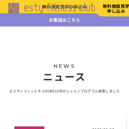
無料施設見
無料施設見学お申込み
申し込み
お電話はこちら
エステ
ィフィ
ットネ
ス
HOME
初
NEWS
め
ニュース
て
の
方
エスティフィットネスHOME
10月のレッスンプログラム更新しました
へ
施
設
案
内
リ