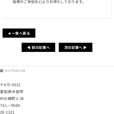
皆様のご参加を心よりお待ちしております。
パ
ー
ソ
ナ
ル
ト
一覧へ戻る
◀
レ
ー
◀ 前の記事へ
次の記事へ ▶
ニ
ン
グ
営業
時
〒475-0021
間・
アク
愛知県半田市
セス
州の崎町2-36
ス
タ
TEL／0569-
ッ
20-1321
フ