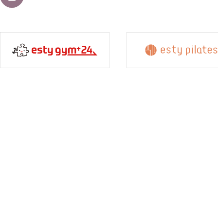
員
様
専
用
レ
ッ
ス
ン
予
約
入
会
申
し
込
み