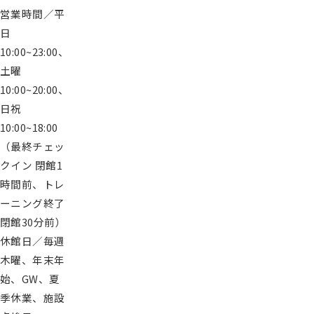
紹
営業時間／平
介
日
入
10:00~23:00、
会
案
土曜
内
10:00~20:00、
再
入
日祝
会
10:00~18:00
登
録
（最終チェッ
会
クイン 閉館1
社
時間前、トレ
概
要
ーニング終了
プ
閉館30分前）
ラ
イ
休館日／毎週
バ
木曜、年末年
シ
始、GW、夏
ー
ポ
季休業、施設
リ