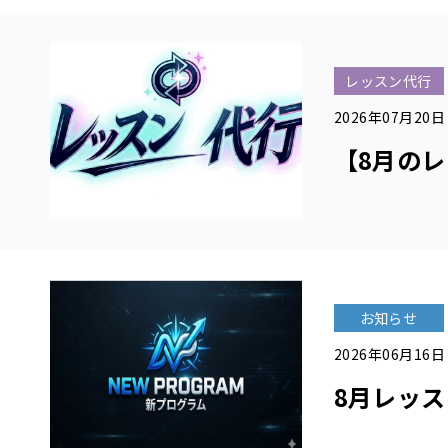
設
案
内
リ
レッスン代行
ラ
2026年07月20日
ッ
ク
【8月のレ
ス
エ
リ
ア
料
金
お知らせ
に
つ
2026年06月16日
い
8月レッ
て
レッ