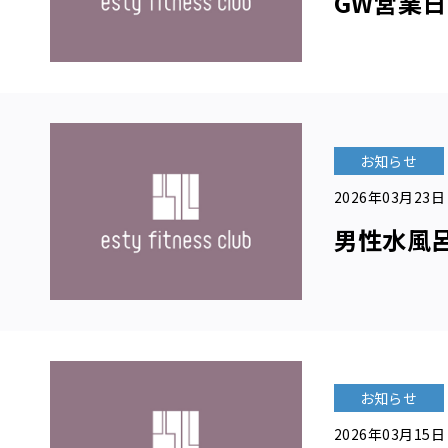
GW営業
プ
ラ
イ
バ
シ
ー
ポ
リ
お知らせ
シ
ー
2026年03月23日
お
問
男性水風
い
合
わ
せ
お知らせ
無
2026年03月15日
料