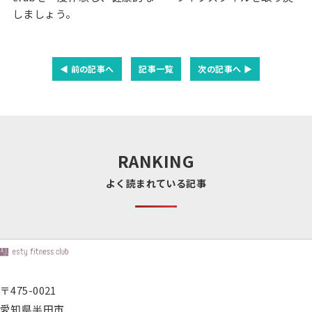
専
しましょう。
用
レ
ッ
ス
◀ 前の記事へ
記事一覧
次の記事へ ▶
ン
予
約
RANKING
入
会
よく読まれている記事
申
し
込
み
〒475-0021
愛知県半田市