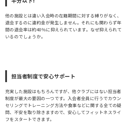
半分以下!
会
案
他の施設とは違い入会時の在籍期間に対する縛りがなく、
内
再
退会するのに違約金が発生しません。それにも関わらず年
入
間の退会率は約40％に抑えられています。なぜ抑えられて
会
いるのでしょうか。
登
録
会
社
概
要
プ
担当者制度で安心サポート
ラ
イ
バ
充実した施設はもちろんですが、他クラブにはない担当者
シ
制度が最大の要因の一つです。入会者全員に行うでカウン
ー
ポ
セリングでトレーニング方法や食事などに関する全ての疑
リ
問、不安を取り除きますので、安心してフィットネスライ
シ
フをスタートできます。
ー
お