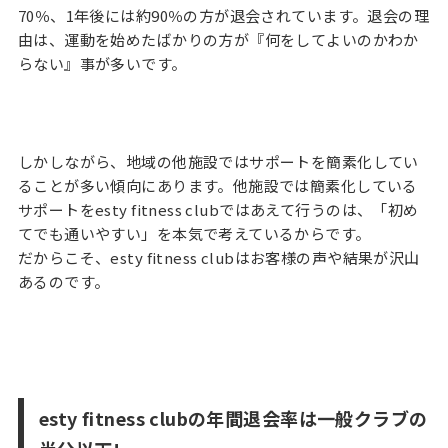
70％、1年後には約90％の方が退会されています。退会の理
ナ
由は、運動を始めたばかりの方が『何をしてよいのかわか
ル
らない』事が多いです。
ト
レ
ー
ニ
ン
しかしながら、地域の他施設ではサポートを簡素化してい
グ
ることが多い傾向にあります。他施設では簡素化している
サポートをesty fitness clubではあえて行うのは、「初め
てでも通いやすい」を本気で考えているからです。
営業
時
だからこそ、esty fitness clubはお客様の声や結果が沢山
間・
あるのです。
アク
セス
ス
タ
ッ
フ
紹
esty fitness clubの年間退会率は一般クラブの
介
入