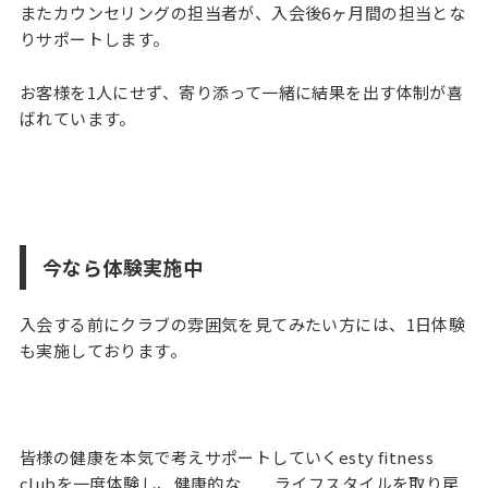
問
またカウンセリングの担当者が、入会後6ヶ月間の担当とな
い
りサポートします。
合
わ
せ
お客様を1人にせず、寄り添って一緒に結果を出す体制が喜
ばれています。
無
料
施
設
今なら体験実施中
見
学
入会する前にクラブの雰囲気を見てみたい方には、1日体験
予
も実施しております。
約
会
員
皆様の健康を本気で考えサポートしていくesty fitness
様
clubを一度体験し、健康的な ライフスタイルを取り戻