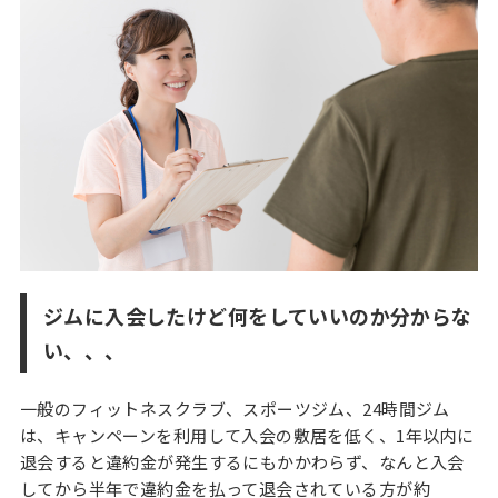
ク
ス
エ
リ
ア
料
金
に
つ
い
て
レッ
ジムに入会したけど何をしていいのか分からな
ス
ン・
い、、、
プロ
グラ
一般のフィットネスクラブ、スポーツジム、24時間ジム
ム
は、キャンペーンを利用して入会の敷居を低く、1年以内に
パ
退会すると違約金が発生するにもかかわらず、なんと入会
ー
してから半年で違約金を払って退会されている方が約
ソ