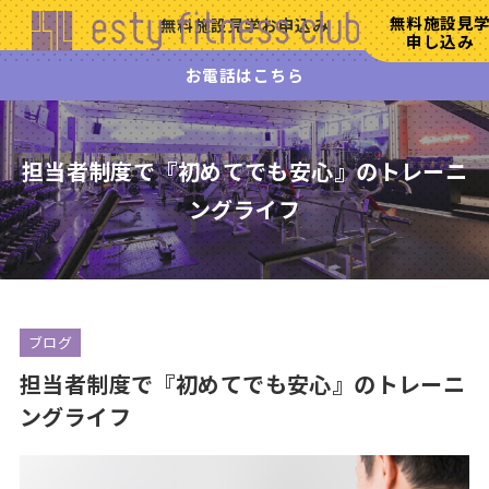
無料施設見
無料施設見学お申込み
エステ
申し込み
ィフィ
お電話はこちら
ットネ
ス
HOME
初
担当者制度で『初めてでも安心』のトレーニ
め
ングライフ
て
の
方
へ
施
設
ブログ
案
担当者制度で『初めてでも安心』のトレーニ
内
ングライフ
リ
ラ
ッ