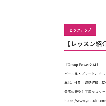
設
案
内
リ
ラ
ッ
ピックアップ
ク
ス
【レッスン紹介】
エ
リ
ア
【Group Powerとは】
料
金
バーベルとプレート、そし
に
年齢、性別・運動経験に関
つ
い
最高の音楽と丁寧なスタッ
て
https://www.youtube.c
レッ