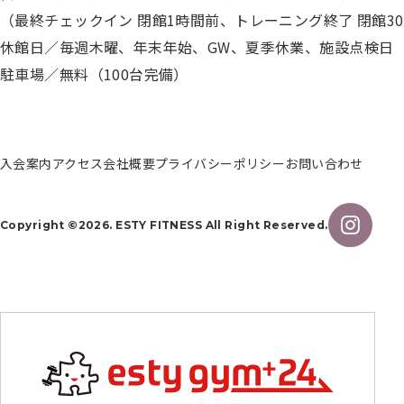
営業
（最終チェックイン 閉館1時間前、トレーニング終了 閉館3
時
間・
休館日／毎週木曜、年末年始、GW、夏季休業、施設点検日
アク
セス
駐車場／無料（100台完備）
ス
タ
ッ
フ
紹
入会案内
アクセス
会社概要
プライバシーポリシー
お問い合わせ
介
入
会
案
Copyright ©2026. ESTY FITNESS All Right Reserved.
内
再
入
会
登
録
会
社
概
要