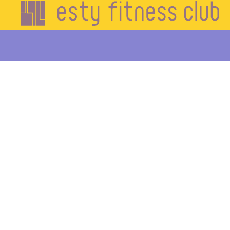
エステ
ィフィ
ットネ
ス
HOME
初
め
て
の
方
へ
施