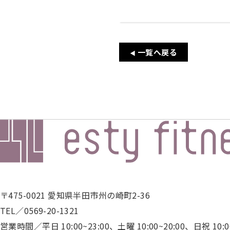
ス
ン・
プロ
グラ
一覧へ戻る
ム
◀
パ
ー
ソ
ナ
ル
ト
レ
ー
ニ
ン
〒475-0021 愛知県半田市州の崎町2-36
グ
TEL／0569-20-1321
営業時間／平日 10:00~23:00、土曜 10:00~20:00、日祝 10:00