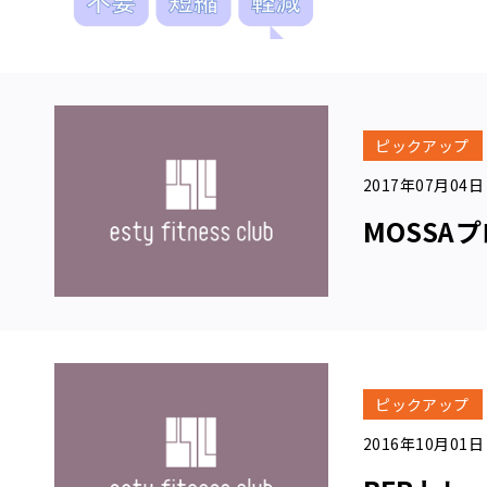
営業
時
間・
アク
セス
ス
タ
ピックアップ
ッ
フ
2017年07月04日
紹
介
MOSSA
入
会
案
内
再
入
会
登
録
ピックアップ
会
社
2016年10月01日
概
要