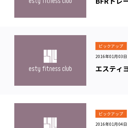
BFRトレ
プ
ラ
イ
バ
シ
ー
ポ
リ
ピックアップ
シ
ー
2016年01月03日
お
問
エスティ
い
合
わ
せ
ピックアップ
無
2016年01月04日
料