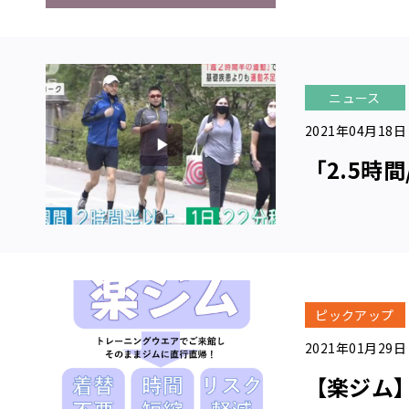
ス
ン・
プロ
グラ
ム
ニュース
パ
2021年04月18日
ー
「2.5時
ソ
ナ
ル
ト
レ
ー
ニ
ピックアップ
ン
グ
2021年01月29日
【楽ジム