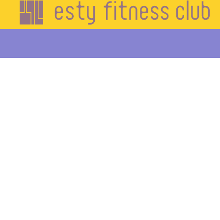
エステ
ィフィ
ットネ
ス
HOME
初
め
て
の
方
へ
施