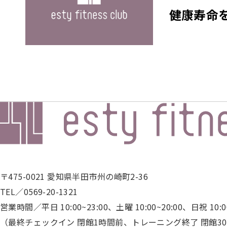
施
健康寿命
設
見
学
予
約
会
員
様
専
用
レ
〒475-0021 愛知県半田市州の崎町2-36
ッ
TEL／0569-20-1321
ス
営業時間／平日 10:00~23:00、土曜 10:00~20:00、日祝 10:00
ン
予
（最終チェックイン 閉館1時間前、トレーニング終了 閉館3