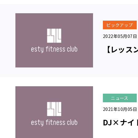
設
案
内
リ
ピックアップ
ラ
2022年05月07日
ッ
ク
【レッスン紹
ス
エ
リ
ア
料
金
ニュース
に
つ
2021年10月05日
い
DJ×ナ
て
レッ