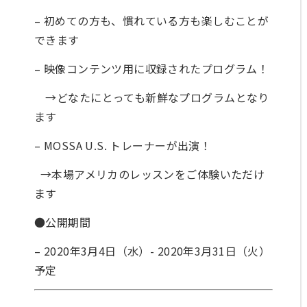
シ
ー
– 初めての方も、慣れている方も楽しむことが
お
できます
問
い
– 映像コンテンツ用に収録されたプログラム！
合
わ
せ
→どなたにとっても新鮮なプログラムとなり
ます
– MOSSA U.S. トレーナーが出演！
無
料
→本場アメリカのレッスンをご体験いただけ
施
ます
設
見
●公開期間
学
予
– 2020年3月4日（水）- 2020年3月31日（火）
約
予定
会