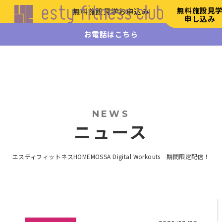
無料施設見
無料施設見学お申込み
申し込み
お電話はこちら
エステ
ィフィ
ットネ
ス
HOME
初
NEWS
め
ニュース
て
の
方
エスティフィットネスHOME
MOSSA Digital Workouts 期間限定配信！
へ
施
設
案
内
リ