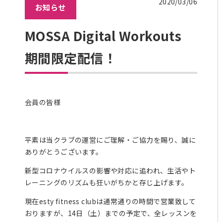
2020/03/06
お知らせ
ラ
ッ
ク
MOSSA Digital Workouts
ス
期間限定配信！
エ
リ
ア
料
金
会員の皆様
に
つ
い
平素は当クラブの運営にご理解・ご協力を賜り、誠に
て
ありがとうございます。
レッ
ス
新型コロナウイルスの影響や対応に追われ、生活やト
ン・
レーニングのリズムも狂いがちかと存じ上げます。
プロ
現在esty fitness clubは通常通りの時間で営業致して
グラ
おりますが、14日（土）までの予定で、全レッスンを
ム