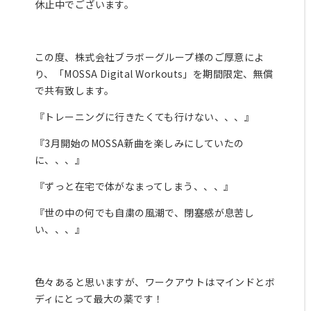
休止中でございます。
パ
ー
ソ
ナ
この度、株式会社ブラボーグループ様のご厚意によ
ル
り、「MOSSA Digital Workouts」を期間限定、無償
ト
で共有致します。
レ
『トレーニングに行きたくても行けない、、、』
ー
ニ
『3月開始のMOSSA新曲を楽しみにしていたの
ン
に、、、』
グ
『ずっと在宅で体がなまってしまう、、、』
営業
『世の中の何でも自粛の風潮で、閉塞感が息苦し
時
い、、、』
間・
アク
セス
ス
色々あると思いますが、ワークアウトはマインドとボ
タ
ッ
ディにとって最大の薬です！
フ