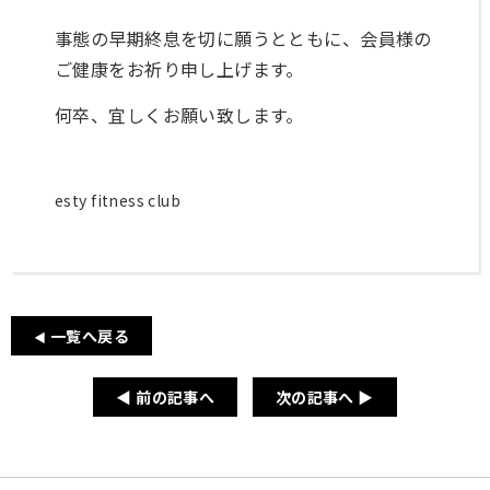
員
事態の早期終息を切に願うとともに、会員様の
様
ご健康をお祈り申し上げます。
専
用
何卒、宜しくお願い致します。
レ
ッ
ス
ン
esty fitness club
予
約
入
一覧へ戻る
会
◀
申
し
◀ 前の記事へ
次の記事へ ▶
込
み