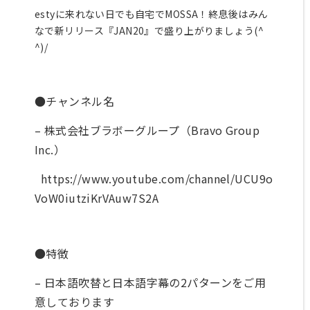
紹
estyに来れない日でも自宅でMOSSA！終息後はみん
介
なで新リリース『JAN20』で盛り上がりましょう(^
入
^)/
会
案
内
再
●チャンネル名
入
会
– 株式会社ブラボーグループ（Bravo Group
登
録
Inc.）
会
社
https://www.youtube.com/channel/UCU9o
概
要
VoW0iutziKrVAuw7S2A
プ
ラ
イ
バ
●特徴
シ
ー
– 日本語吹替と日本語字幕の2パターンをご用
ポ
意しております
リ