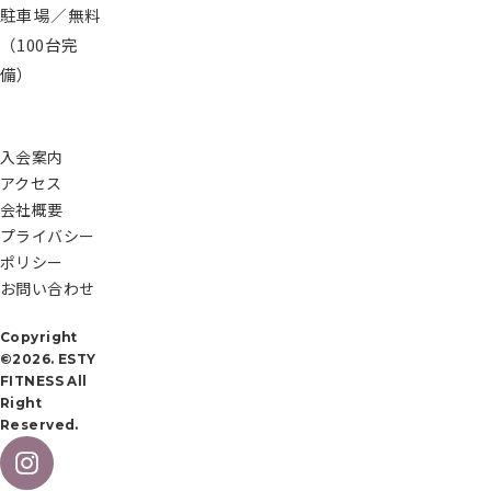
シ
駐車場／無料
ー
（100台完
お
問
備）
い
合
わ
せ
入会案内
アクセス
会社概要
プライバシー
無
ポリシー
料
お問い合わせ
施
設
Copyright
見
©2026. ESTY
学
FITNESS All
予
Right
約
Reserved.
会