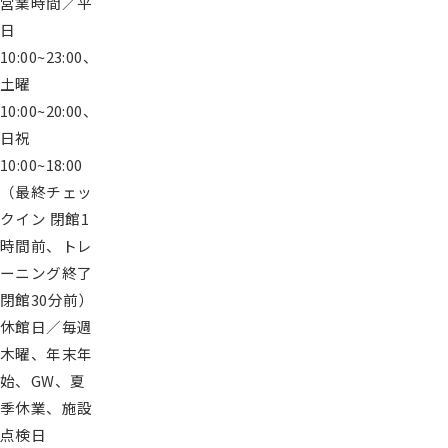
営業時間／平
紹
日
介
入
10:00~23:00、
会
土曜
案
10:00~20:00、
内
再
日祝
入
10:00~18:00
会
登
（最終チェッ
録
クイン 閉館1
会
時間前、トレ
社
概
ーニング終了
要
閉館30分前）
プ
ラ
休館日／毎週
イ
木曜、年末年
バ
シ
始、GW、夏
ー
季休業、施設
ポ
点検日
リ