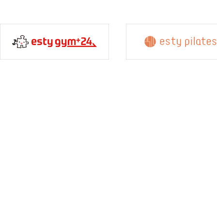
員
様
専
用
レ
ッ
ス
ン
予
約
入
会
申
し
込
み