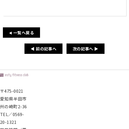
パ
ー
ソ
ナ
ル
一覧へ戻る
◀
ト
レ
◀ 前の記事へ
次の記事へ ▶
ー
ニ
ン
グ
営業
時
〒475-0021
間・
愛知県半田市
アク
州の崎町2-36
セス
ス
TEL／0569-
タ
20-1321
ッ
フ