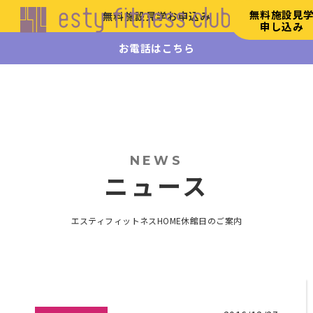
無料施設見
無料施設見学お申込み
申し込み
お電話はこちら
エステ
ィフィ
ットネ
ス
HOME
初
NEWS
め
ニュース
て
の
方
エスティフィットネスHOME
休館日のご案内
へ
施
設
案
内
リ