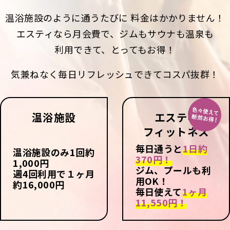
パ
温浴施設のように通うたびに
料金はかかりません！
ー
ソ
エスティなら月会費で、
ジムもサウナも温泉も
ナ
利用できて、
とってもお得！
ル
ト
気兼ねなく
毎日リフレッシュ
できて
コスパ抜群！
レ
ー
ニ
ン
温浴施設
エスティ
グ
フィットネス
毎日通うと
1日約
温浴施設のみ1回約
営業
370円！
時
1,000円
ジム、プールも利
間・
週4回利用で１ヶ月
用OK！
アク
約16,000円
毎日使えて
1ヶ月
セス
ス
11,550円！
タ
ッ
フ