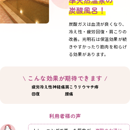
員
炭酸風呂！
様
専
炭酸ガスは血流が良くなり、
用
冷え性・疲労回復・肩こりの
レ
改善。光明石は保温効果が続
ッ
ス
きやすかったり筋肉を和らげ
ン
る効果があります。
予
約
\ こんな効果が期待できます /
入
疲労
冷え性
神経痛
肩こり
リウマチ
痔
会
回復
腰痛
申
し
込
利用者様の声
み