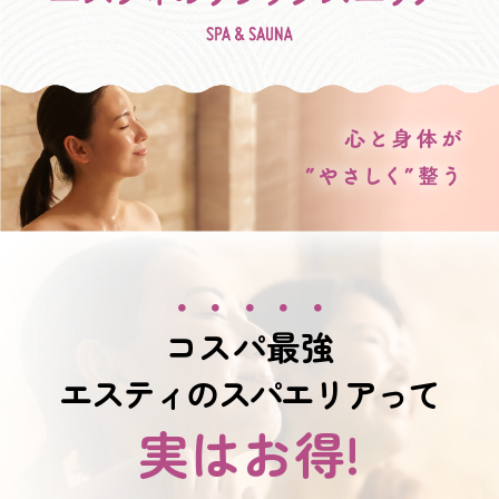
ラ
ッ
ク
ス
エ
リ
ア
料
金
に
つ
・・・・・
い
て
コスパ最強
レッ
ス
エスティのスパエリアって
ン・
実はお得!
プロ
グラ
ム