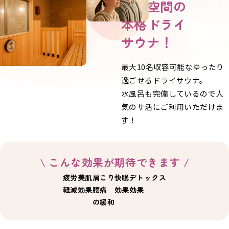
広々空間の
本格ドライ
サウナ！
最大10名収容可能なゆったり
過ごせるドライサウナ。
水風呂も完備しているので人
気のサ活にご利用いただけま
す！
\ こんな効果が期待できます /
疲労
美肌
肩こり
快眠
デトックス
軽減
効果
腰痛
効果
効果
の緩和