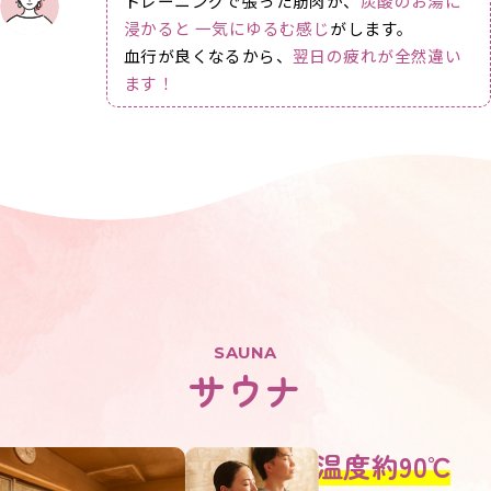
トレーニングで張った筋肉が、
炭酸のお湯に
浸かると 一気にゆるむ感じ
がします。
血行が良くなるから、
翌日の疲れが全然違い
ます！
SAUNA
サウナ
設定温度
約90℃