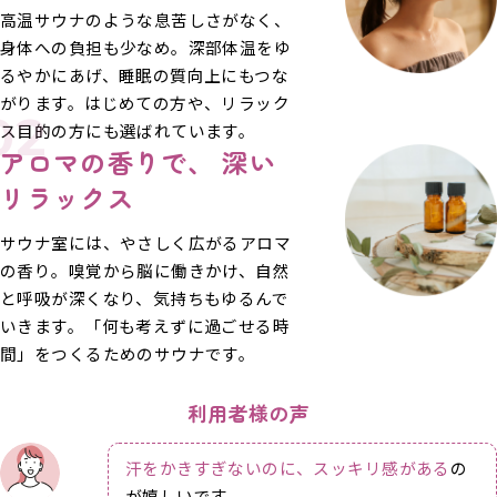
高温サウナのような息苦しさがなく、
身体への負担も少なめ。深部体温をゆ
るやかにあげ、睡眠の質向上にもつな
がります。はじめての方や、リラック
02
ス目的の方にも選ばれています。
アロマの
香りで、
深い
リラックス
サウナ室には、やさしく広がるアロマ
の香り。嗅覚から脳に働きかけ、自然
と呼吸が深くなり、気持ちもゆるんで
いきます。「何も考えずに過ごせる時
間」をつくるためのサウナです。
利用者様の声
汗をかきすぎないのに、スッキリ感がある
の
が嬉しいです。