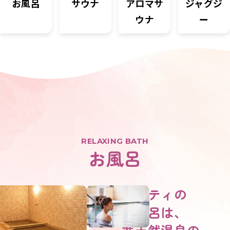
お風呂
サウナ
アロマサ
ジャグジ
シ
ー
ウナ
ー
お
問
い
合
わ
せ
無
料
施
RELAXING BATH
お風呂
設
見
学
予
エスティの
約
お風呂は、
準天然温泉の
会