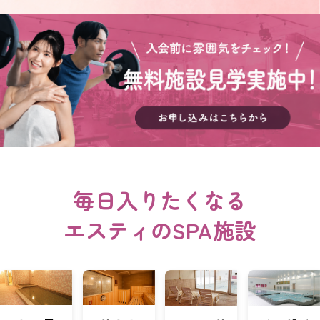
紹
介
入
会
案
内
再
入
会
登
録
会
社
概
毎日入りたくなる
要
プ
エスティのSPA施設
ラ
イ
バ
シ
ー
ポ
リ