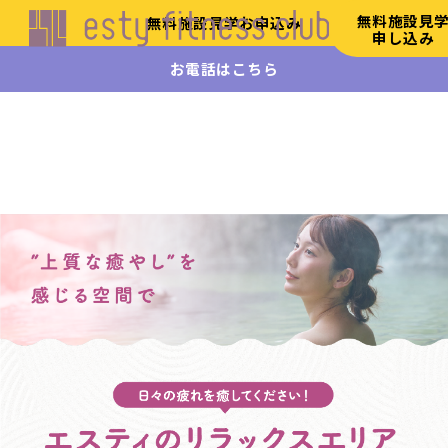
無料施設見
無料施設見学お申込み
申し込み
お電話はこちら
エステ
ィフィ
ットネ
ス
HOME
初
め
て
の
方
へ
施
設
案
内
リ