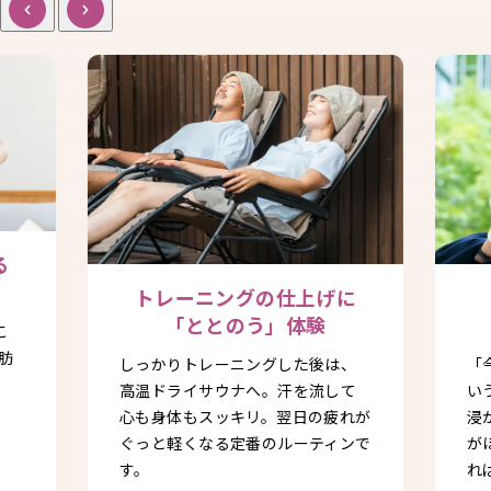
る
トレーニングの仕上げに
「ととのう」体験
こ
肪
しっかりトレーニングした後は、
「
、
高温ドライサウナへ。汗を流して
い
心も身体もスッキリ。翌日の疲れが
浸
ぐっと軽くなる定番のルーティンで
が
す。
れ