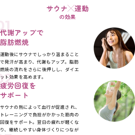
サウナ
運動
の効果
01
代謝アップで
脂肪燃焼
運動後にサウナでしっかり温まること
で発汗が高まり、代謝もアップ。脂肪
燃焼の流れをさらに後押しし、ダイエ
02
ット効果を高めます。
疲労回復を
サポート
サウナの熱によって血行が促進さ れ、
トレーニングで負担がかかった筋肉の
回復をサポート。翌日の疲れが軽くな
り、継続しやすい身体づくりにつなが