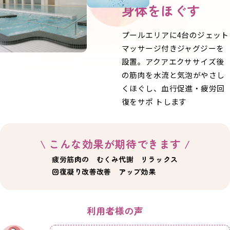
身体を
ほぐす
プールエリアに4台のジェット
マッサージ付きジャグジーを
設置。アクアエクササイズ後
の筋肉を水流と気泡がやさし
くほぐし、血行促進・疲労回
復をサポ トします
\ こんな効果が期待できます /
疲労
筋肉の
むくみ
代謝
リラックス
回復
凝り改善
改善
アップ
効果
利用者様の声