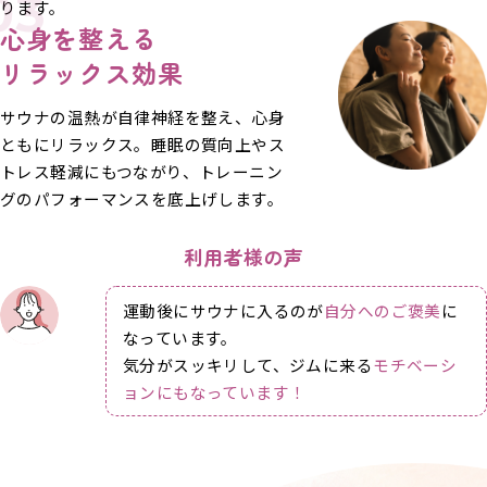
03
ります。
心身を整える
リラックス効果
サウナの温熱が自律神経を整え、心身
ともにリラックス。睡眠の質向上やス
トレス軽減にもつながり、トレーニン
グのパフォーマンスを底上げします。
利用者様の声
運動後にサウナに入るのが
自分へのご褒美
に
なっています。
気分がスッキリして、ジムに来る
モチベーシ
ョンにもなっています！