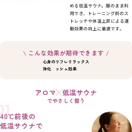
める低温サウナ。服のまま利
用でき、トレーニング前のス
トレッチや体温上昇による運
動効果の向上に最適です。
\ こんな効果が期待できます /
心身の
リフレ
リラックス
浄化
ッシュ
効果
アロマ
低温サウナ
でやさしく整う
01
40℃前後の
低温サウナで