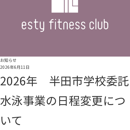
員
様
専
用
レ
ッ
ス
ン
予
お知らせ
約
2026年6月11日
2026年 半田市学校委託
入
会
水泳事業の日程変更につ
申
し
込
いて
み