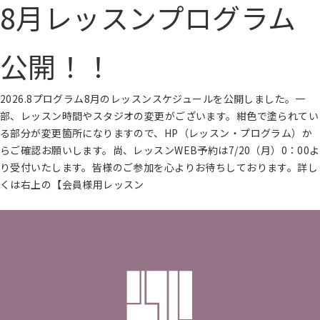
8月レッスンプログラム
紹
介
入
公開！！
会
案
内
再
2026.8プログラム8月のレッスンスケジュールを公開しました。一
入
部、レッスン時間やスタジオの変更がございます。紺色で塗られてい
会
る部分が変更箇所になりますので、HP（レッスン・プログラム）か
登
録
らご確認お願いします。尚、レッスンWEB予約は7/20（月）0：00よ
会
り受付いたします。皆様のご参加を心よりお待ちしております。詳し
社
くは右上の【会員様用レッスン
概
要
続きを読む
プ
ラ
イ
バ
シ
ー
ポ
リ