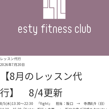
ラ
ッ
ク
ス
エ
リ
ア
料
金
に
レッスン代行
つ
2026年7月20日
い
【8月のレッスン代
て
レッ
ス
行】 8/4更新
ン・
プロ
グラ
8/5(水)13:30～22:30 「fight」 担当：阪口 → 寺西8/9（日）
ム