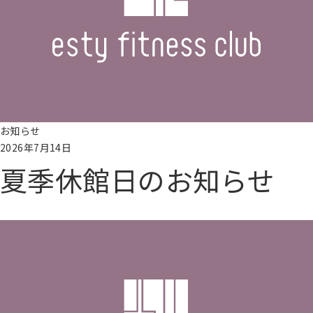
シ
ー
お
問
い
合
わ
せ
お知らせ
2026年7月14日
無
夏季休館日のお知らせ
料
施
設
続きを読む
見
学
予
約
会