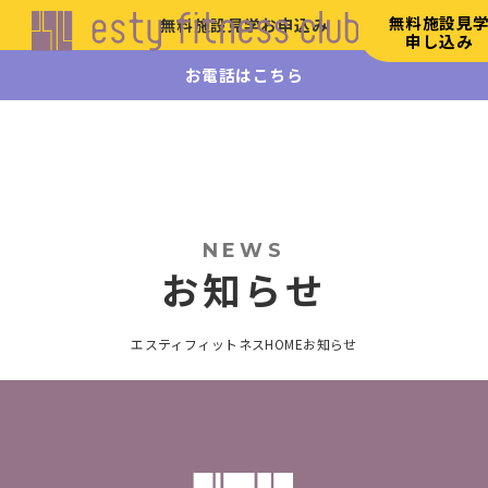
無料施設見
無料施設見学お申込み
申し込み
お電話はこちら
エステ
ィフィ
ットネ
ス
HOME
初
NEWS
め
お知らせ
て
の
方
エスティフィットネスHOME
お知らせ
へ
施
設
案
内
リ