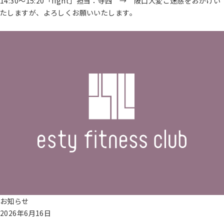
14:30～15:20「fight」担当：寺西 → 阪口大変ご迷惑をおかけい
パ
たしますが、よろしくお願いいたします。
ー
続きを読む
ソ
ナ
ル
ト
レ
ー
ニ
ン
グ
営業
時
間・
アク
セス
ス
お知らせ
タ
2026年6月16日
ッ
フ