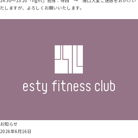
14:30～15:20「fight」担当：寺西 → 阪口大変ご迷惑をおかけい
パ
たしますが、よろしくお願いいたします。
ー
続きを読む
ソ
ナ
ル
ト
レ
ー
ニ
ン
グ
営業
時
間・
アク
セス
ス
お知らせ
タ
2026年6月16日
ッ
フ