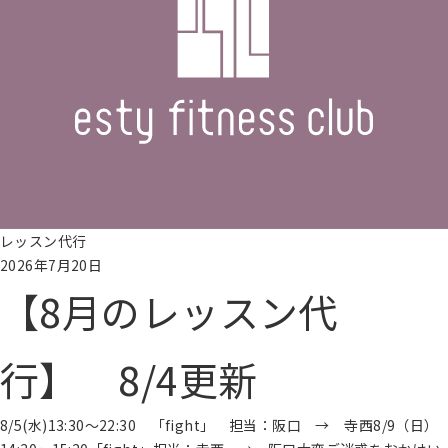
ラ
ッ
ク
ス
エ
リ
ア
料
金
に
レッスン代行
つ
2026年7月20日
い
【8月のレッスン代
て
レッ
ス
行】 8/4更新
ン・
プロ
グラ
8/5(水)13:30～22:30 「fight」 担当：阪口 → 寺西8/9（日）
ム