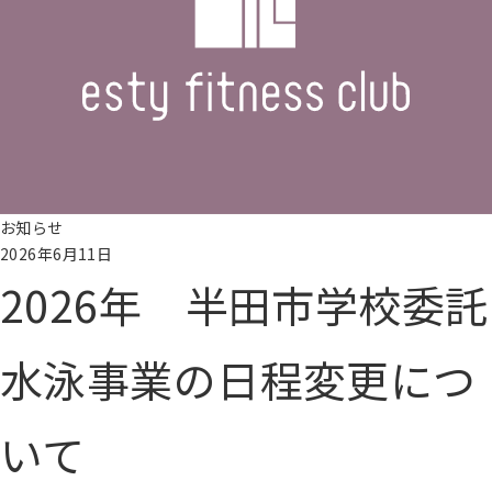
員
様
専
用
レ
ッ
ス
ン
予
お知らせ
約
2026年6月11日
2026年 半田市学校委託
入
会
水泳事業の日程変更につ
申
し
込
いて
み