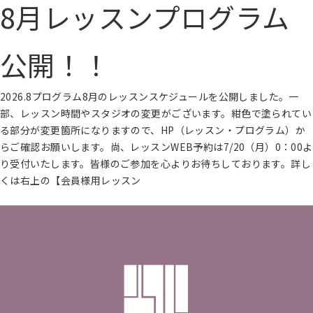
8月レッスンプログラム
紹
介
入
公開！！
会
案
内
再
2026.8プログラム8月のレッスンスケジュールを公開しました。一
入
部、レッスン時間やスタジオの変更がございます。紺色で塗られてい
会
る部分が変更箇所になりますので、HP（レッスン・プログラム）か
登
録
らご確認お願いします。尚、レッスンWEB予約は7/20（月）0：00よ
会
り受付いたします。皆様のご参加を心よりお待ちしております。詳し
社
くは右上の【会員様用レッスン
概
要
続きを読む
プ
ラ
イ
バ
シ
ー
ポ
リ