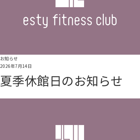
シ
ー
お
問
い
合
わ
せ
お知らせ
2026年7月14日
無
夏季休館日のお知らせ
料
施
設
続きを読む
見
学
予
約
会