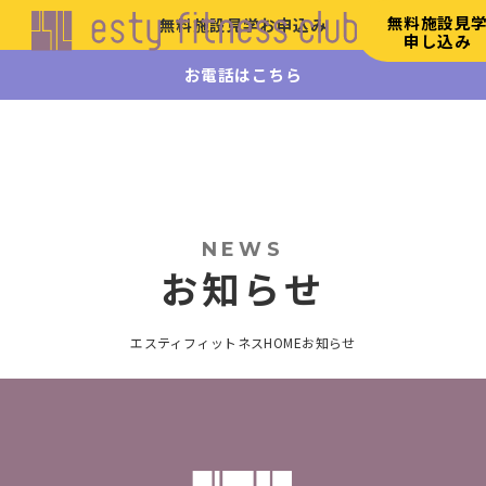
無料施設見
無料施設見学お申込み
申し込み
お電話はこちら
エステ
ィフィ
ットネ
ス
HOME
初
NEWS
め
お知らせ
て
の
方
エスティフィットネスHOME
お知らせ
へ
施
設
案
内
リ