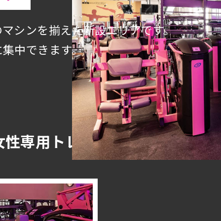
のマシンを揃えた新設エリアです。
に集中できます。
女性専用トレーニングエリアの特