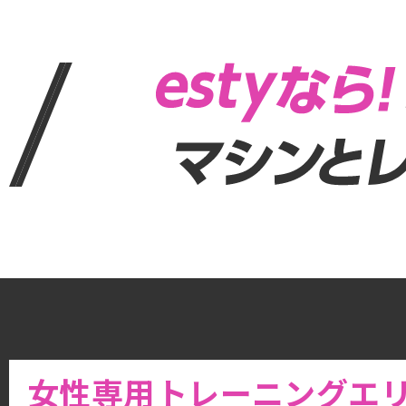
女性専用トレーニングエ