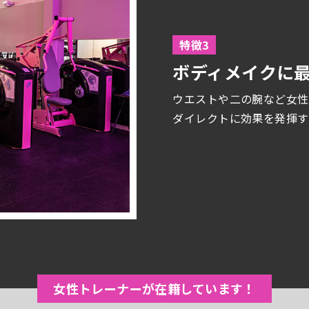
特徴3
ボディメイクに
ウエストや二の腕など女性
ダイレクトに効果を発揮す
女性トレーナーが在籍しています！