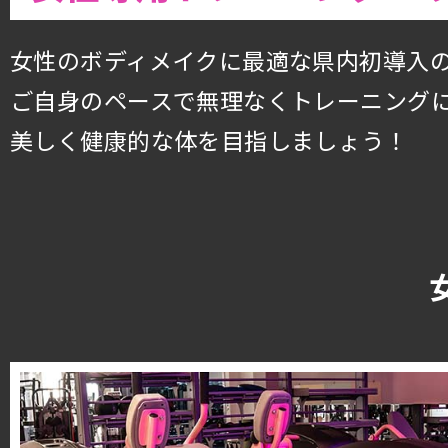
女性のボディメイクに最適な県内初導入
ご自身のペースで無理なくトレーニング
美しく健康的な体を目指しましょう！