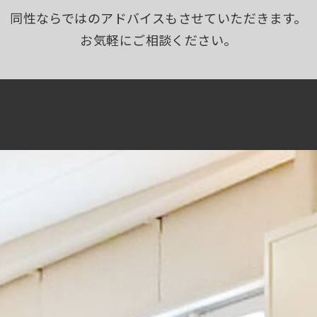
同性ならではのアドバイスもさせていただきます。
お気軽にご相談ください。