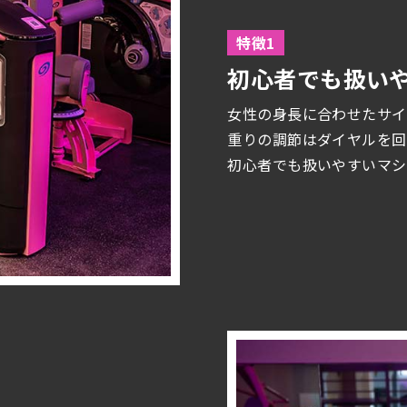
特徴1
初心者でも扱い
女性の身長に合わせたサイ
重りの調節はダイヤルを回
初心者でも扱いやすいマシ