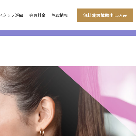
スタッフ巡回
会員料金
施設情報
無料施設体験申し込み