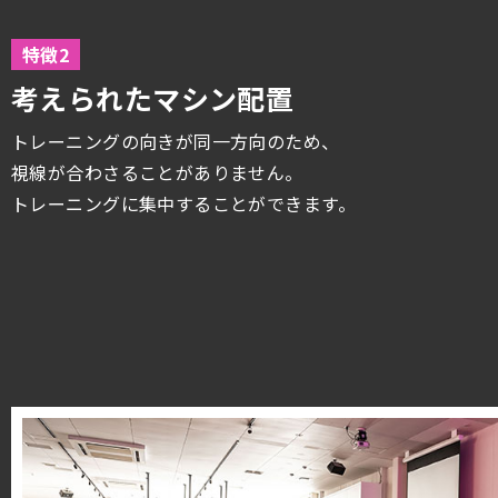
特徴2
考えられたマシン配置
トレーニングの向きが同一方向のため、
視線が合わさることがありません。
トレーニングに集中することができます。